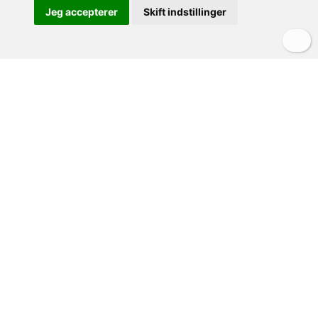
Jeg accepterer
Skift indstillinger
Lejlighed
Stalla - Villa Panconesi
Toscana - Montespertoli
1 soveværelse
2 + 2 personer
1 badeværelse
40 m²
fra 5.479,60 DKK/pr. uge