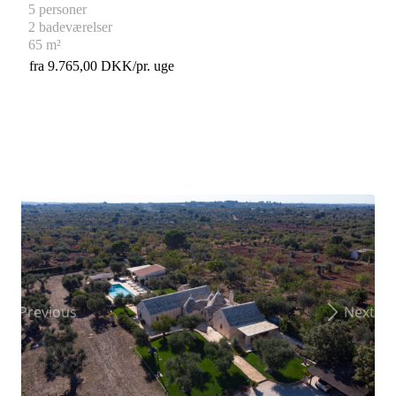
5 personer
2 badeværelser
65 m²
fra 9.765,00 DKK/pr. uge
Previous
Next