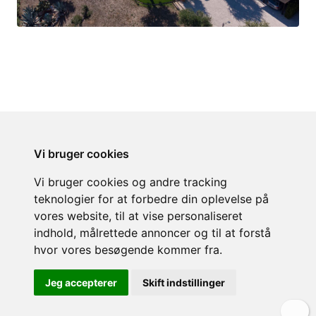
Villa
Villa Antica Dimora
Vi bruger cookies
Puglia - Castellana Grotte
3 soveværelser
Vi bruger cookies og andre tracking
8 personer
teknologier for at forbedre din oplevelse på
3 badeværelser
150 m²
vores website, til at vise personaliseret
fra 26.250,00 DKK/pr. uge
indhold, målrettede annoncer og til at forstå
hvor vores besøgende kommer fra.
Jeg accepterer
Skift indstillinger