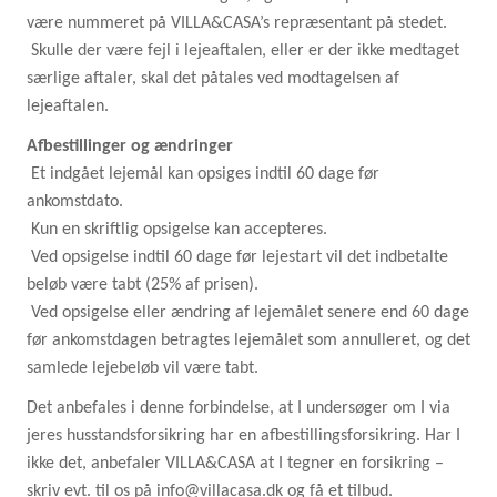
være nummeret på VILLA&CASA’s repræsentant på stedet.
Skulle der være fejl i lejeaftalen, eller er der ikke medtaget
særlige aftaler, skal det påtales ved modtagelsen af
lejeaftalen.
Afbestillinger og ændringer
Et indgået lejemål kan opsiges indtil 60 dage før
ankomstdato.
Kun en skriftlig opsigelse kan accepteres.
Ved opsigelse indtil 60 dage før lejestart vil det indbetalte
beløb være tabt (25% af prisen).
Ved opsigelse eller ændring af lejemålet senere end 60 dage
før ankomstdagen betragtes lejemålet som annulleret, og det
samlede lejebeløb vil være tabt.
Det anbefales i denne forbindelse, at I undersøger om I via
jeres husstandsforsikring har en afbestillingsforsikring. Har I
ikke det, anbefaler VILLA&CASA at I tegner en forsikring –
skriv evt. til os på info@villacasa.dk og få et tilbud.