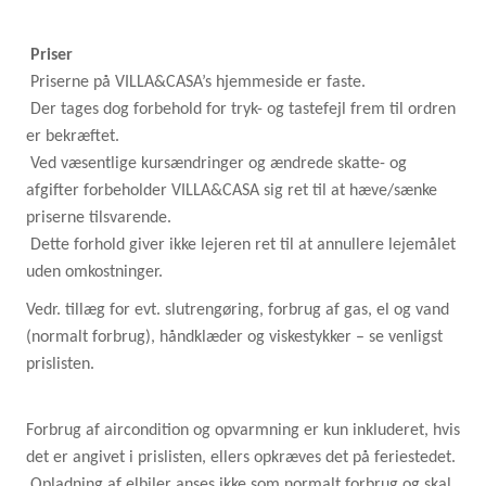
Priser
Priserne på VILLA&CASA’s hjemmeside er faste.
Der tages dog forbehold for tryk- og tastefejl frem til ordren
er bekræftet.
Ved væsentlige kursændringer og ændrede skatte- og
afgifter forbeholder VILLA&CASA sig ret til at hæve/sænke
priserne tilsvarende.
Dette forhold giver ikke lejeren ret til at annullere lejemålet
uden omkostninger.
Vedr. tillæg for evt. slutrengøring, forbrug af gas, el og vand
(normalt forbrug), håndklæder og viskestykker – se venligst
prislisten.
Forbrug af aircondition og opvarmning er kun inkluderet, hvis
det er angivet i prislisten, ellers opkræves det på feriestedet.
Opladning af elbiler anses ikke som normalt forbrug og skal