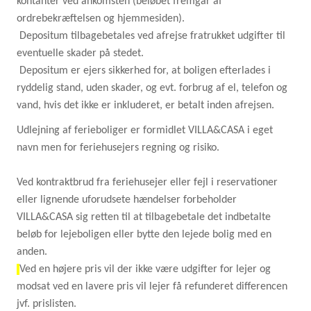
kontanter ved ankomsten (beløbet fremgår af
ordrebekræftelsen og hjemmesiden).
Depositum tilbagebetales ved afrejse fratrukket udgifter til
eventuelle skader på stedet.
Depositum er ejers sikkerhed for, at boligen efterlades i
ryddelig stand, uden skader, og evt. forbrug af el, telefon og
vand, hvis det ikke er inkluderet, er betalt inden afrejsen.
Udlejning af ferieboliger er formidlet VILLA&CASA i eget
navn men for feriehusejers regning og risiko.
Ved kontraktbrud fra feriehusejer eller fejl i reservationer
eller lignende uforudsete hændelser forbeholder
VILLA&CASA sig retten til at tilbagebetale det indbetalte
beløb for lejeboligen eller bytte den lejede bolig med en
anden.
Ved en højere pris vil der ikke være udgifter for lejer og
modsat ved en lavere pris vil lejer få refunderet differencen
jvf. prislisten.